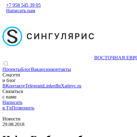
+7 958 545 39 05
Написать нам
ВОСТОЧНАЯ ЕВР
Проекты
Блог
Вакансии
контакты
Соцсети
и блог
ВКонтакте
Telegram
LinkedIn
Хабр
vc.ru
Связаться
с нами
Написать
в Tg
Позвонить
Новости
29.08.2018