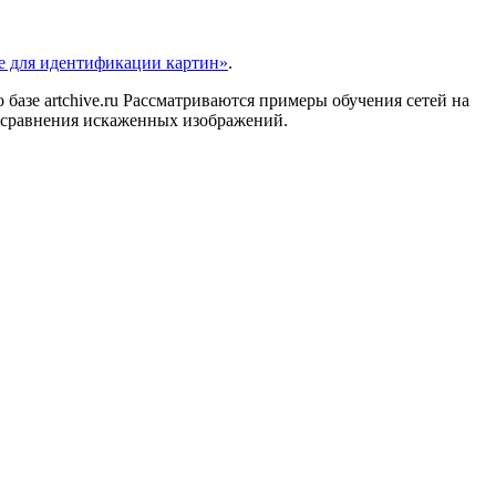
е для идентификации картин»
.
азе artchive.ru Рассматриваются примеры обучения сетей на
ля сравнения искаженных изображений.