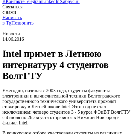
ВКонтакте
Telegram
LinkedIn
Хабр
vc.ru
Связаться
с нами
Написать
в Tg
Позвонить
Новости
14.06.2016
Intel примет в Летнюю
интернатуру 4 студентов
ВолгГТУ
Ежегодно, начиная с 2003 года, студенты факультета
электроники и вычислительной техники Волгоградского
государственного технического университета проходят
стажировку в Летней школе Intel. Этот год не стал
исключением: четверо студентов 3 - 5 курса ФЭиВТ ВолгГТУ
с 4 июля по 26 августа отправятся в Нижний Новгород в
филиал Intel.
В конкурсном отборе участвовали студенты из различных