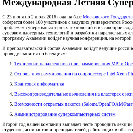
Международная Летняя Супер
С 23 июня по 2 июля 2016 года на базе
Московского Государст
соберется более 100 участников с ведущих университетов Рос
проблемам суперкомпьютерных технологий и высокопроизводит
суперкомпьютерных технологий и разработки параллельных ал
программу Академии войдет научная конференция, на которой 
В преподавательский состав Академии войдут ведущие россий
проведут занятия по 6 секциям:
Технологии параллельного программирования MPI и Op
Основы программирования на сопроцессоре Intel Xeon Ph
Квантовая информатика
Высокопроизводительные вычисления на кластерах с ис
Возможности открытых пакетов (Salome/OpenFOAM/Parav
Администрирование суперкомпьютерных систем
Второй год нашей компании выпадает честь проводить лекции 
студентов, аспирантов и преподавателей, работающих в облас