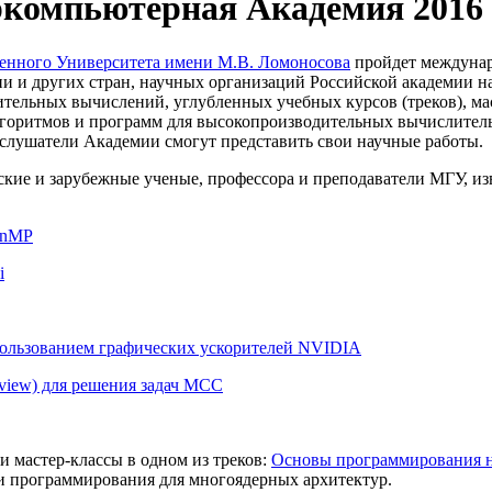
компьютерная Академия 2016
венного Университета имени М.В. Ломоносова
пройдет междуна
сии и других стран, научных организаций Российской академии 
ельных вычислений, углубленных учебных курсов (треков), ма
горитмов и программ для высокопроизводительных вычислитель
слушатели Академии смогут представить свои научные работы.
ские и зарубежные ученые, профессора и преподаватели МГУ, и
enMP
i
пользованием графических ускорителей NVIDIA
iew) для решения задач МСС
и мастер-классы в одном из треков:
Основы программирования на
ти программирования для многоядерных архитектур.