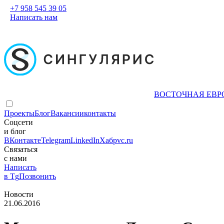
+7 958 545 39 05
Написать нам
ВОСТОЧНАЯ ЕВР
Проекты
Блог
Вакансии
контакты
Соцсети
и блог
ВКонтакте
Telegram
LinkedIn
Хабр
vc.ru
Связаться
с нами
Написать
в Tg
Позвонить
Новости
21.06.2016