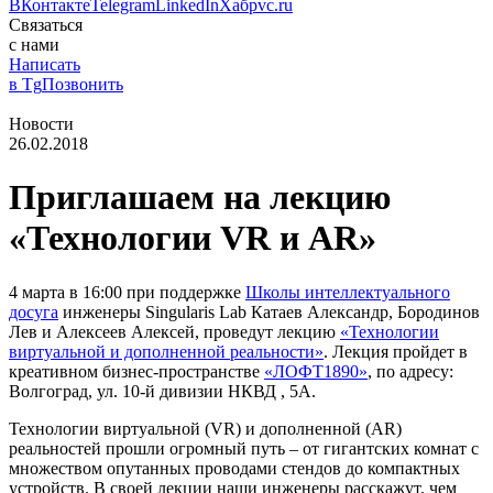
ВКонтакте
Telegram
LinkedIn
Хабр
vc.ru
Связаться
с нами
Написать
в Tg
Позвонить
Новости
26.02.2018
Приглашаем на лекцию
«Технологии VR и AR»
4 марта в 16:00 при поддержке
Школы интеллектуального
досуга
инженеры Singularis Lab Катаев Александр, Бородинов
Лев и Алексеев Алексей, проведут лекцию
«Технологии
виртуальной и дополненной реальности»
. Лекция пройдет в
креативном бизнес-пространстве
«ЛОФТ1890»
, по адресу:
Волгоград, ул. 10-й дивизии НКВД , 5А.
Технологии виртуальной (VR) и дополненной (AR)
реальностей прошли огромный путь – от гигантских комнат с
множеством опутанных проводами стендов до компактных
устройств. В своей лекции наши инженеры расскажут, чем