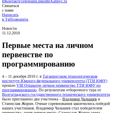
ВКонтакте
Telegram
LinkedIn
Хабр
vc.ru
Связаться
с нами
Написать
в Tg
Позвонить
Новости
11.12.2010
Первые места на личном
первенстве по
программированию
4 – 11 декабря 2010 г. в
Таганрогском технологическом
институте Южного федерального университета (ТТИ ЮФУ)
прошло
VIII Открытое личное первенство ТТИ ЮФУ по
программированию
. По результатам отборочного тура от
Волгоградского государственного технического университета
было приглашено два участника –
Владимир Чалышев
и
Станислав Жорин. Очные соревнования закончились победой
наших участников. Владимир Чалышев стал победителем
первенства, заняв первое место, Станислав Жорин занял