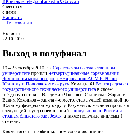
ВКонтакте
Telegram
LinkedIn
Хабр
vc.ru
Связаться
с нами
Написать
в Tg
Позвонить
Новости
22.10.2010
Выход в полуфинал
19 – 23 октября 2010 г. в
Саратовском государственном
университете
прошли
Четвертьфинальные соревнования
Чемпионата мира по программированию ACM ICPC по
Южному и Поволжскому округу
. Команда #1
Волгоградского
государственного технического университета
в своём
звёздном составе – Владимир Чалышев, Станислав Жорин и
Вадим Коконков – заняла 4-е место, став лучшей командой по
Южному федеральному округу. Разумеется, команда прошла в
следующий раунд соревнований –
полуфинал по России и
странам ближнего зарубежья
, а также получила дипломы I
степени.
Кроме того, на неофициальном соревновании по