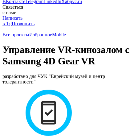
ВКонтакте
Telegram
LinkedIn
Хабр
vc.ru
Связаться
с нами
Написать
в Tg
Позвонить
Все проекты
Избранное
Mobile
Управление VR-кинозалом с
Samsung 4D Gear VR
разработано для ЧУК "Еврейский музей и центр
толерантности"