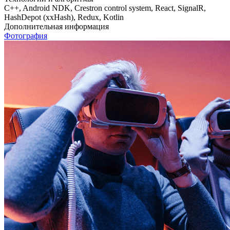
C++
,
Android NDK
,
Crestron control system
,
React
,
SignalR
,
HashDepot (xxHash)
,
Redux
,
Kotlin
Дополнительная информация
Фотография