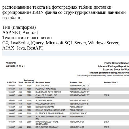
распознавание текста на фотографиях таблиц доставки,
формирование JSON-файла со структурированными данными
из таблиц
Тип (платформа)
ASP.NET
,
Android
Технологии и алгоритмы
C#
,
JavaScript
,
jQuery
,
Microsoft SQL Server
,
Windows Server
,
AJAX
,
Java
,
RestAPI