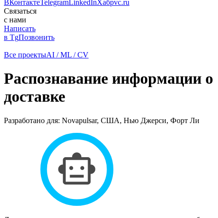
ВКонтакте
Telegram
LinkedIn
Хабр
vc.ru
Связаться
с нами
Написать
в Tg
Позвонить
Все проекты
AI / ML / CV
Распознавание информации о
доставке
Разработано для: Novapulsar, США, Нью Джерси, Форт Ли